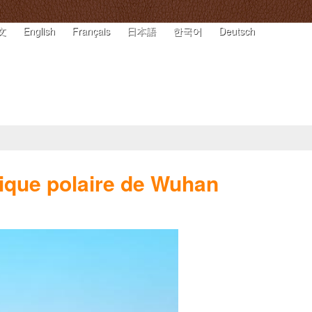
文
|
English
|
Français
|
日本語
|
한국어
|
Deutsch
ieuses
Différends légaux
Investissement
ique polaire de Wuhan