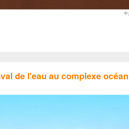
中
vail
Vie et habitation
Tourisme
Affaires relig
val de l'eau au complexe océan