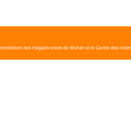
Administration des mégadonnées de Wuhan et le Centre des info