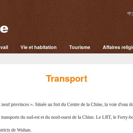
中
vail
Vie et habitation
Tourisme
Affaires relig
Transport
uf provinces ». Située au fort du Centre de la Chine, la voie d'eau doré
s transports du sud-est et du nord-ouest de la Chine. Le LRT, le
Ferry-b
istricts de Wuhan.