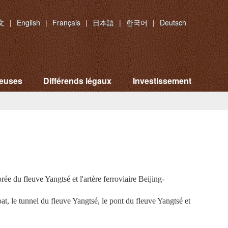
文
|
English
|
Français
|
日本語
|
한국어
|
Deutsch
ieuses
Différends légaux
Investissement
e du fleuve Yangtsé et l'artère ferroviaire Beijing-
oat
, le tunnel du fleuve Yangtsé, le pont du fleuve Yangtsé et