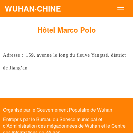
WUHAN·CHINE
Hôtel Marco Polo
Adresse :
159, avenue le long
du fleuve Yangtsé
, district
de Jiang’an
Organisé par le Gouvernement Populaire de Wuhan
Entrepris par le Bureau du Service municipal et
d’Administration des mégadonnées de Wuhan et le Centre
des informations de Wuhan