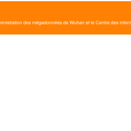
Administration des mégadonnées de Wuhan et le Centre des info