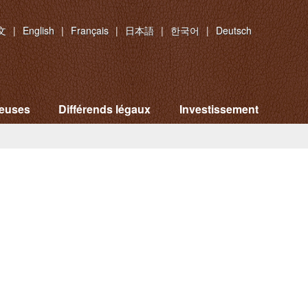
文
|
English
|
Français
|
日本語
|
한국어
|
Deutsch
ieuses
Différends légaux
Investissement