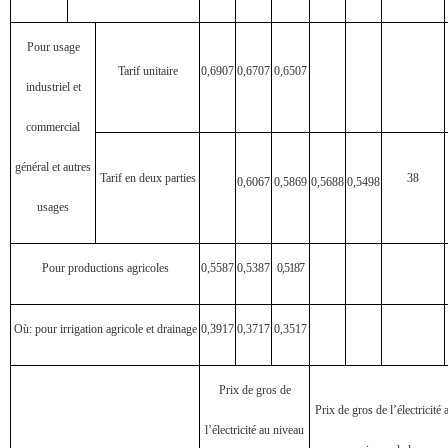
Pour usage
Tarif unitaire
0,6907
0,6707
0,6507
industriel et
commercial
général et autres
Tarif en deux parties
38
0,6067
0,5869
0,5688
0,5498
usages
Pour productions agricoles
0,5587
0,5387
0,5187
Où: pour irrigation agricole et drainage
0,3917
0,3717
0,3517
Prix de gros de
Prix de gros de l’électricité
l’électricité au niveau