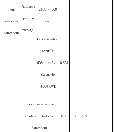
“un mètre
Pour
2161 ~ 4800
pour un
électricité
kWh
ménage”
domestique
Consommation
annuelle
d’électricité au-
0,858
dessus de
4,800 kWh
Programme de compteur
combiné d’électricité
0,58
0,57
0,57
domestique