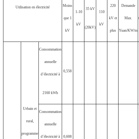
Moins
220
Demande
Utilisation en électricité
35 kV
1-10
110
que 1
kV et
Max.
kV
kV
(20kV)
kV
plus
Yuan/KW/m
Consommation
annuelle
0,558
d’électricité à
2160 kWh
Urbain et
Consommation
rural,
annuelle
programme
d’électricité à
0,608