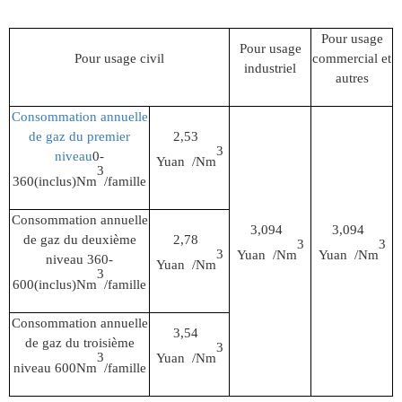
Pour usage
Pour usage
Pour usage civil
commercial et
industriel
autres
Consommation annuelle
de gaz du premier
2,53
3
niveau
0-
Yuan
/Nm
3
360(inclus)Nm
/famille
Consommation annuelle
3,094
3,094
de gaz du deuxième
2,78
3
3
3
Yuan
/Nm
Yuan
/Nm
niveau 360-
Yuan
/Nm
3
600(inclus)Nm
/famille
Consommation annuelle
3,54
de gaz du troisième
3
3
Yuan
/Nm
niveau 600Nm
/famille