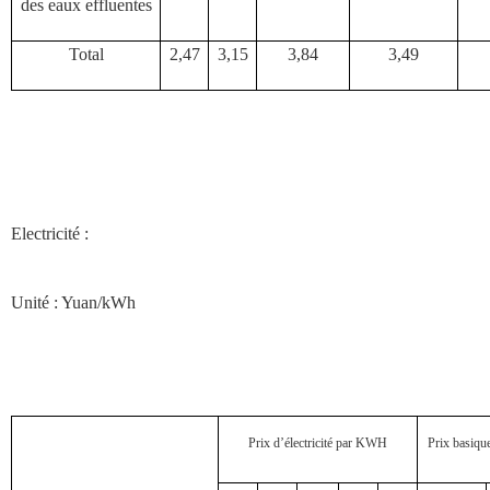
des eaux effluentes
Total
2,47
3,15
3,84
3,49
Electricité :
Unité : Yuan/kWh
Prix d’électricité par KWH
Prix basique