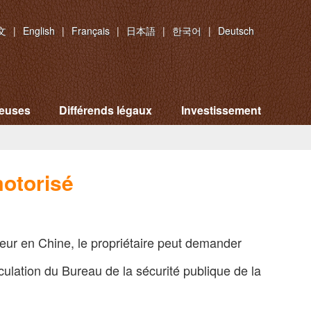
文
|
English
|
Français
|
日本語
|
한국어
|
Deutsch
ieuses
Différends légaux
Investissement
motorisé
teur en Chine, le propriétaire peut demander
culation du Bureau de la sécurité publique de la